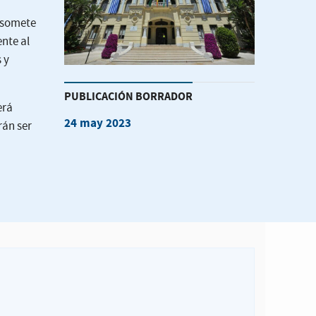
e somete
ente al
 y
PUBLICACIÓN BORRADOR
erá
24 may 2023
rán ser