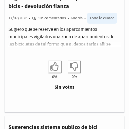
bicis - devolución fianza
17/07/2026
•
Sin comentarios
•
Andrés
•
Toda la ciudad
Sugiero que se reserve en los aparcamientos
municipales vigilados una zona de aparcamientos de
las bicicletas de tal forma que al depositarlas allí se
devuelva una fianza
Estoy de acuerdo
No estoy de ac
0%
0%
Sin votos
Sugerencias sistema publico de bici