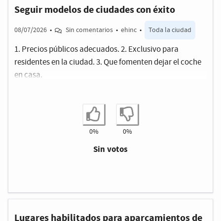
Seguir modelos de ciudades con éxito
08/07/2026
•
Sin comentarios
•
ehinc
•
Toda la ciudad
1. Precios públicos adecuados. 2. Exclusivo para
residentes en la ciudad. 3. Que fomenten dejar el coche
en casa.
Estoy de acuerdo
No estoy de ac
0%
0%
Sin votos
Lugares habilitados para aparcamientos de