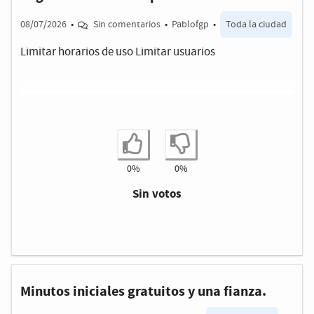
08/07/2026
•
Sin comentarios
•
Pablofgp
•
Toda la ciudad
Limitar horarios de uso Limitar usuarios
Estoy de acuerdo
No estoy de ac
0%
0%
Sin votos
Minutos iniciales gratuitos y una fianza.