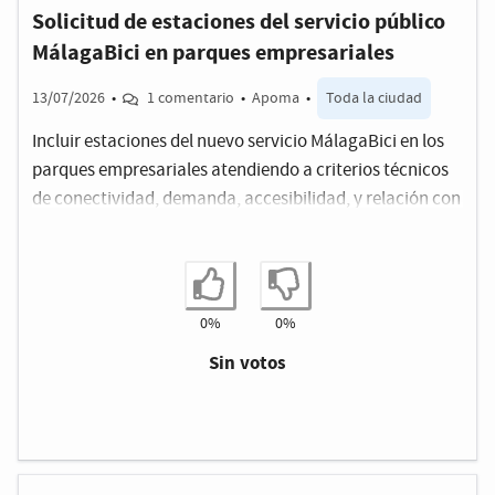
Solicitud de estaciones del servicio público
MálagaBici en parques empresariales
13/07/2026
•
1 comentario
•
Apoma
•
Toda la ciudad
Incluir estaciones del nuevo servicio MálagaBici en los
parques empresariales atendiendo a criterios técnicos
de conectividad, demanda, accesibilidad, y relación con
el trasporte público.
Estoy de acuerdo
No estoy de ac
0%
0%
Sin votos