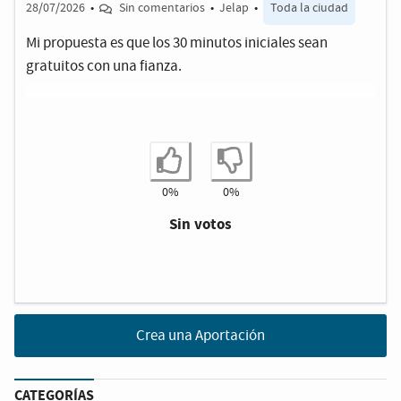
28/07/2026
•
Sin comentarios
•
Jelap
•
Toda la ciudad
Mi propuesta es que los 30 minutos iniciales sean
gratuitos con una fianza.
Estoy de acuerdo
No estoy de ac
0%
0%
Sin votos
Crea una Aportación
CATEGORÍAS