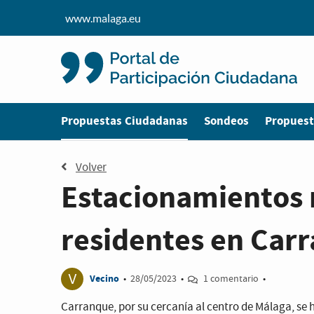
www.malaga.eu
Estás en
Propuestas Ciudadanas
Sondeos
Propuest
Volver
Estacionamientos 
residentes en Car
V
Vecino
•
28/05/2023
•
1 comentario
•
Carranque, por su cercanía al centro de Málaga, se 