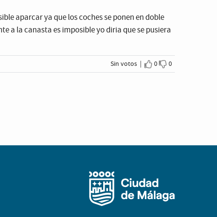
osible aparcar ya que los coches se ponen en doble
te a la canasta es imposible yo diria que se pusiera
Sin votos |
0
0
Estoy de acuerdo
No estoy de ac