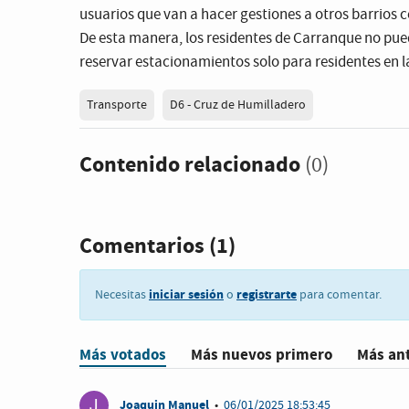
usuarios que van a hacer gestiones a otros barrios 
De esta manera, los residentes de Carranque no pued
reservar estacionamientos solo para residentes en l
Transporte
D6 - Cruz de Humilladero
Contenido relacionado
(0)
Comentarios
(1)
iniciar sesión
registrarte
Necesitas
o
para comentar.
Más votados
Más nuevos primero
Más an
J
Joaquin Manuel
•
06/01/2025 18:53:45