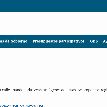
as de Gobierno
Presupuestos participativos
ODS
A
Una calle abandonada. Véase imágenes adjuntas. Se propone arregl
DFxVa-oKuSKjrZsOMzx48Uyj