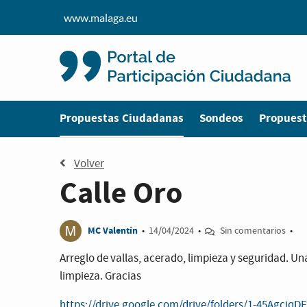
www.malaga.eu
Estás en
Propuestas Ciudadanas
Sondeos
Propuest
Volver
Calle Oro
M
MC Valentín
•
14/04/2024
•
Sin comentarios
•
Arreglo de vallas, acerado, limpieza y seguridad. 
limpieza. Gracias
https://drive.google.com/drive/folders/1-45Agcjq