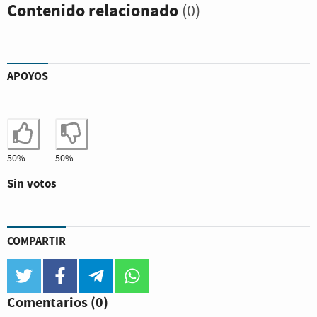
Contenido relacionado
(0)
APOYOS
Estoy de acuerdo
No estoy de acuerdo
50%
50%
Sin votos
COMPARTIR
twitter
facebook
telegram
whatsapp
Comentarios
(0)