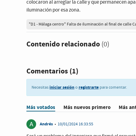
colocaron al arreglar la calle y que permanecen ap
iluminación por esa zona.
"D1 - Málaga centro" Falta de iluminación al final de calle C
Contenido relacionado
(0)
Comentarios
(1)
iniciar sesión
registrarte
Necesitas
o
para comentar.
Más votados
Más nuevos primero
Más an
A
Andrés
•
10/01/2024 16:33:55