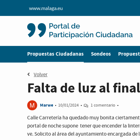
www.malaga.eu
Estás en
Propuestas Ciudadanas
Sondeos
Propuest
Volver
Falta de luz al fina
M
Marwe
•
10/01/2024
•
1 comentario
•
Calle Carretería ha quedado muy bonita ciertamente,
portal de noche supone tener que encender la lintern
ve. Solicito al área del ayuntamiento encargada de 