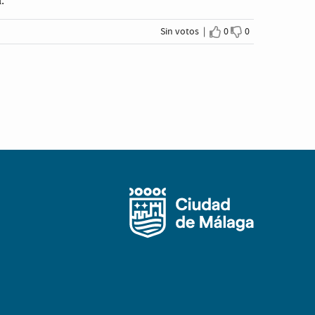
.
Sin votos |
0
0
Estoy de acuerdo
No estoy de ac