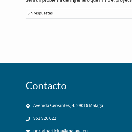
Será un problema del ingeniero que firmó el proyecto
Sin respuestas
Contacto
Avenida Cervantes, 4. 29016 Málaga
951 926 022
portalparticipa@malaga.eu