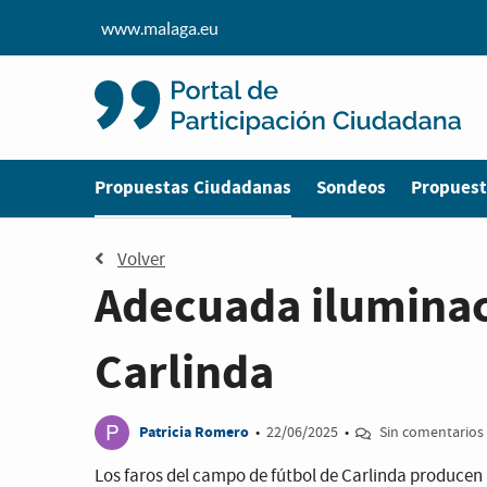
www.malaga.eu
Estás en
Propuestas Ciudadanas
Sondeos
Propuest
Volver
Adecuada iluminac
Carlinda
P
Patricia Romero
•
22/06/2025
•
Sin comentarios
Los faros del campo de fútbol de Carlinda producen