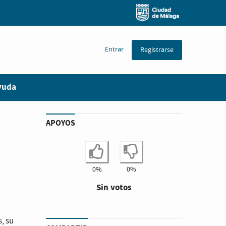
Entrar
Registrarse
yuda
APOYOS
Estoy de acuerdo
No estoy de a
0%
0%
Sin votos
, su