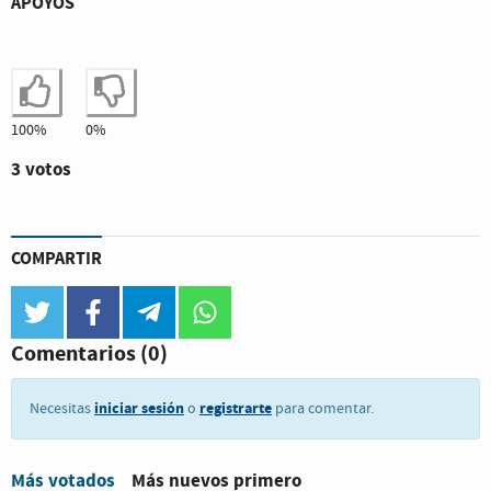
APOYOS
Estoy de acuerdo
No estoy de acuerdo
100%
0%
3 votos
COMPARTIR
twitter
facebook
telegram
whatsapp
Comentarios
(0)
iniciar sesión
registrarte
Necesitas
o
para comentar.
Más votados
Más nuevos primero