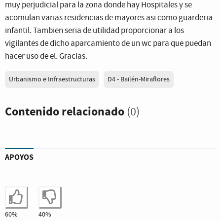
muy perjudicial para la zona donde hay Hospitales y se
acomulan varias residencias de mayores asi como guarderia
infantil. Tambien seria de utilidad proporcionar a los
vigilantes de dicho aparcamiento de un wc para que puedan
hacer uso de el. Gracias.
Urbanismo e Infraestructuras
D4 - Bailén-Miraflores
Contenido relacionado
(0)
APOYOS
Estoy de acuerdo
No estoy de acuerdo
60%
40%