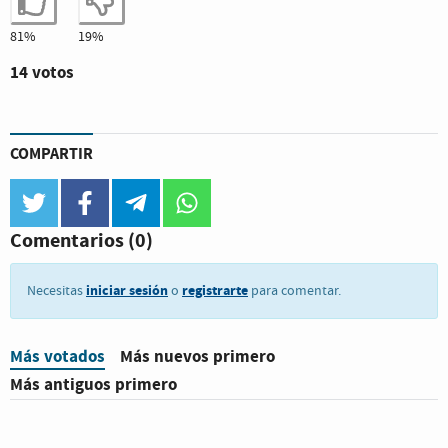
Estoy de acuerdo
No estoy de acuerdo
81%
19%
14 votos
COMPARTIR
twitter
facebook
telegram
whatsapp
Comentarios
(0)
iniciar sesión
registrarte
Necesitas
o
para comentar.
Más votados
Más nuevos primero
Más antiguos primero