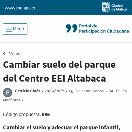
www.malaga.eu
Menú
Volver
Cambiar suelo del parque
del Centro EEI Altabaca
P
Patricia Ginés
•
20/04/2025
•
Sin comentarios
•
D4 - Bailén-
Miraflores
•
896
Código propuesta:
Cambiar el suelo y adecuar el parque infantil,