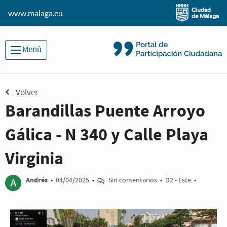
www.malaga.eu
Menú
Volver
Barandillas Puente Arroyo
Gálica - N 340 y Calle Playa
Virginia
A
Andrés
•
04/04/2025
•
Sin comentarios
•
D2 - Este
•